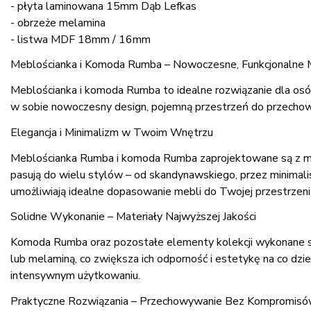
- płyta laminowana 15mm Dąb Lefkas
- obrzeże melamina
- listwa MDF 18mm / 16mm
Meblościanka i Komoda Rumba – Nowoczesne, Funkcjonalne 
Meblościanka i komoda Rumba to idealne rozwiązanie dla osób,
w sobie nowoczesny design, pojemną przestrzeń do przechowy
Elegancja i Minimalizm w Twoim Wnętrzu
Meblościanka Rumba i komoda Rumba zaprojektowane są z myśl
pasują do wielu stylów – od skandynawskiego, przez minimalis
umożliwiają idealne dopasowanie mebli do Twojej przestrzeni
Solidne Wykonanie – Materiały Najwyższej Jakości
Komoda Rumba oraz pozostałe elementy kolekcji wykonane są 
lub melaminą, co zwiększa ich odporność i estetykę na co dz
intensywnym użytkowaniu.
Praktyczne Rozwiązania – Przechowywanie Bez Kompromis