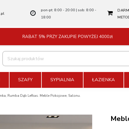
pon-pt: 8:00 - 20:00 | sob: 8:00 -
DARM
.pl
18:00
METO
RABAT 5% PRZY ZAKUPIE POWYŻEJ 4000zł
N
SZAFY
SYPIALNIA
ŁAZIENKA
nka, Rumba Dąb Lefkas. Meble Pokojowe, Salonu.
Meblo