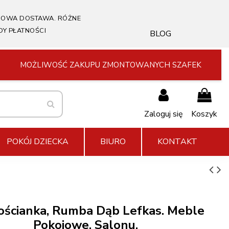
OWA DOSTAWA. RÓŻNE
DY PŁATNOŚCI
BLOG
MOŻLIWOŚĆ ZAKUPU ZMONTOWANYCH SZAFEK
Zaloguj się
Koszyk
POKÓJ DZIECKA
BIURO
KONTAKT
ścianka, Rumba Dąb Lefkas. Meble
Pokojowe, Salonu.