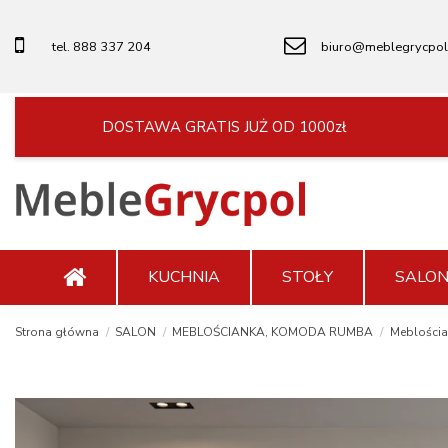
tel. 888 337 204
biuro@meblegrycpol
DOSTAWA GRATIS JUŻ OD 1000zł
KUCHNIA
STOŁY
SALO
Strona główna
SALON
MEBLOŚCIANKA, KOMODA RUMBA
Meblościa