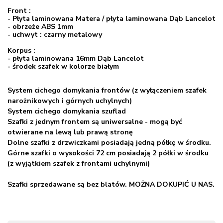
Front :
- Płyta laminowana Matera / płyta laminowana Dąb Lancelot
- obrzeże ABS 1mm
- uchwyt :
czarny metalowy
Korpus :
- płyta laminowana 16mm Dąb Lancelot
- środek szafek w kolorze białym
System cichego domykania frontów (z wyłączeniem szafek
narożnikowych i górnych uchylnych)
System cichego domykania szuflad
Szafki z jednym frontem są uniwersalne - mogą być
otwierane na lewą lub prawą stronę
Dolne szafki z drzwiczkami posiadają jedną półkę w środku.
Górne szafki o wysokości 72 cm posiadają 2 półki w środku
(z wyjątkiem szafek z frontami uchylnymi)
Szafki sprzedawane są bez blatów. MOŻNA DOKUPIĆ U NAS.