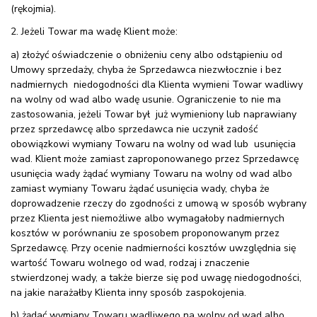
(rękojmia).
2. Jeżeli Towar ma wadę Klient może:
a) złożyć oświadczenie o obniżeniu ceny albo odstąpieniu od
Umowy sprzedaży, chyba że Sprzedawca niezwłocznie i bez
nadmiernych niedogodności dla Klienta wymieni Towar wadliwy
na wolny od wad albo wadę usunie. Ograniczenie to nie ma
zastosowania, jeżeli Towar był już wymieniony lub naprawiany
przez sprzedawcę albo sprzedawca nie uczynił zadość
obowiązkowi wymiany Towaru na wolny od wad lub usunięcia
wad. Klient może zamiast zaproponowanego przez Sprzedawcę
usunięcia wady żądać wymiany Towaru na wolny od wad albo
zamiast wymiany Towaru żądać usunięcia wady, chyba że
doprowadzenie rzeczy do zgodności z umową w sposób wybrany
przez Klienta jest niemożliwe albo wymagałoby nadmiernych
kosztów w porównaniu ze sposobem proponowanym przez
Sprzedawcę. Przy ocenie nadmierności kosztów uwzględnia się
wartość Towaru wolnego od wad, rodzaj i znaczenie
stwierdzonej wady, a także bierze się pod uwagę niedogodności,
na jakie narażałby Klienta inny sposób zaspokojenia.
b) żądać wymiany Towaru wadliwego na wolny od wad albo