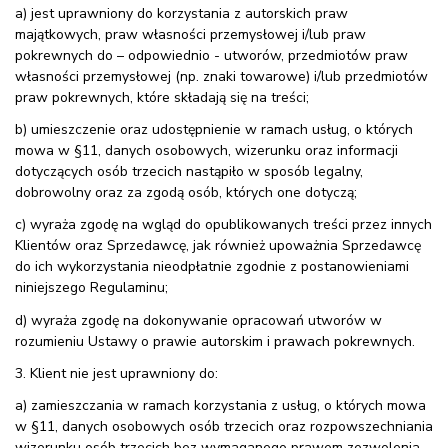
a) jest uprawniony do korzystania z autorskich praw
majątkowych, praw własności przemysłowej i/lub praw
pokrewnych do – odpowiednio - utworów, przedmiotów praw
własności przemysłowej (np. znaki towarowe) i/lub przedmiotów
praw pokrewnych, które składają się na treści;
b) umieszczenie oraz udostępnienie w ramach usług, o których
mowa w §11, danych osobowych, wizerunku oraz informacji
dotyczących osób trzecich nastąpiło w sposób legalny,
dobrowolny oraz za zgodą osób, których one dotyczą;
c) wyraża zgodę na wgląd do opublikowanych treści przez innych
Klientów oraz Sprzedawcę, jak również upoważnia Sprzedawcę
do ich wykorzystania nieodpłatnie zgodnie z postanowieniami
niniejszego Regulaminu;
d) wyraża zgodę na dokonywanie opracowań utworów w
rozumieniu Ustawy o prawie autorskim i prawach pokrewnych.
3. Klient nie jest uprawniony do:
a) zamieszczania w ramach korzystania z usług, o których mowa
w §11, danych osobowych osób trzecich oraz rozpowszechniania
wizerunku osób trzecich bez wymaganego prawem zezwolenia