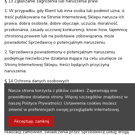
§ 13 Zgłaszanie zagrożenia lub naruszenia praw
1. W przypadku, gdy Klient lub inna osoba lub podmiot uzna, iż
treść publikowana na Stronie Internetowej Sklepu narusza ich
prawa, dobra osobiste, dobre obyczaje, uczucia, moralność,
przekonania, zasady uczciwej konkurencji, know-how, tajemnicę
chronioną prawem lub na podstawie zobowiązania, może
powiadomić Sprzedawcę o potencjalnym naruszeniu.
2. Sprzedawca powiadomiony o potencjalnym naruszeniu,
podejmuje niezwłoczne działania mające na celu usunięcie ze
Strony Internetowej Sklepu, treści będących przyczyną
naruszenia.
§ 14 Ochrona danych osobowych
1. Administratorem danych osobowych Klientów przekazanych
Nasza strona korzysta z plików cookies. Zapewniają one
Sprzedawcy dobrowolnie w ramach Rejestracji, składania
prawidłowe działanie strony. Więcej szczegółów znajdziesz w
zamówienia jednorazowego oraz w ramach świadczenia przez
naszej Polityce Prywatności. Ustawienia cookies możesz
Sprzedawcę usług drogą elektroniczną lub w ramach innych
zmienić w preferencjach swojej przeglądarki internetowej.
okoliczności określonych w Regulaminie, jest Sprzedawca.
Akceptuję, zamknij
2. Sprzedawca przetwarza dane osobowe Klientów w celu
realizacji zamówień, świadczenia przez Sprzedawcę usług drogą