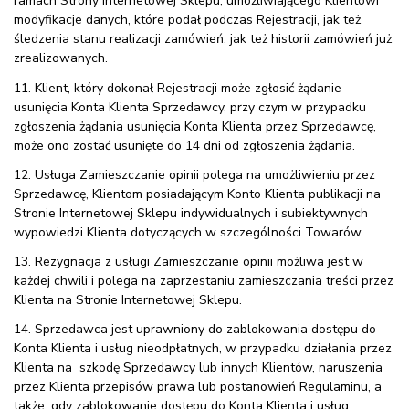
ramach Strony Internetowej Sklepu, umożliwiającego Klientowi
modyfikacje danych, które podał podczas Rejestracji, jak też
śledzenia stanu realizacji zamówień, jak też historii zamówień już
zrealizowanych.
11. Klient, który dokonał Rejestracji może zgłosić żądanie
usunięcia Konta Klienta Sprzedawcy, przy czym w przypadku
zgłoszenia żądania usunięcia Konta Klienta przez Sprzedawcę,
może ono zostać usunięte do 14 dni od zgłoszenia żądania.
12. Usługa Zamieszczanie opinii polega na umożliwieniu przez
Sprzedawcę, Klientom posiadającym Konto Klienta publikacji na
Stronie Internetowej Sklepu indywidualnych i subiektywnych
wypowiedzi Klienta dotyczących w szczególności Towarów.
13. Rezygnacja z usługi Zamieszczanie opinii możliwa jest w
każdej chwili i polega na zaprzestaniu zamieszczania treści przez
Klienta na Stronie Internetowej Sklepu.
14. Sprzedawca jest uprawniony do zablokowania dostępu do
Konta Klienta i usług nieodpłatnych, w przypadku działania przez
Klienta na szkodę Sprzedawcy lub innych Klientów, naruszenia
przez Klienta przepisów prawa lub postanowień Regulaminu, a
także, gdy zablokowanie dostępu do Konta Klienta i usług