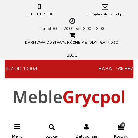
tel. 888 337 204
biuro@meblegrycpol.pl
pon-pt: 8:00 - 20:00 | sob: 8:00 - 18:00
DARMOWA DOSTAWA. RÓŻNE METODY PŁATNOŚCI
BLOG
 JUŻ OD 1000zł
RABAT 5% PRZY 
0
Menu
Szukaj
Zaloguj się
Koszyk