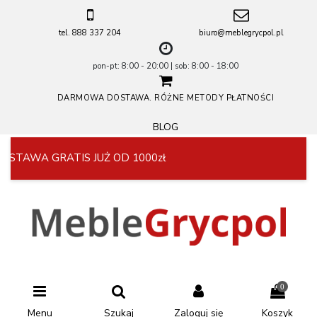
tel. 888 337 204
biuro@meblegrycpol.pl
pon-pt: 8:00 - 20:00 | sob: 8:00 - 18:00
DARMOWA DOSTAWA. RÓŻNE METODY PŁATNOŚCI
BLOG
OSTAWA GRATIS JUŻ OD 1000zł
R
0
Menu
Szukaj
Zaloguj się
Koszyk