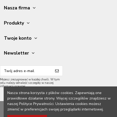
Nasza firma
Produkty
Twoje konto
Newsletter
Możesz zrezygnować w każdej chwili. W tym
celu należy odnaleźć szczegóły w naszej
informacji prawnej.
Nasza strona korzysta z plików cookies. Zapewniają one
prawidłowe działanie strony. Więcej szczegółów znajdziesz w
naszej Polityce Prywatności. Ustawienia cookies możesz
2026 Meble Grycpol.
Wszelkie prawa zastrzeżone.
zmienić w preferencjach swojej przeglądarki internetowej.
Konstrukcja z przodu: