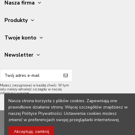
Nasza firma
Produkty
Twoje konto
Newsletter
Możesz zrezygnować w każdej chwili. W tym
celu należy odnaleźć szczegóły w naszej
informacji prawnej.
Nasza strona korzysta z plików cookies. Zapewniają one
prawidłowe działanie strony. Więcej szczegółów znajdziesz w
naszej Polityce Prywatności. Ustawienia cookies możesz
2026 Meble Grycpol.
Wszelkie prawa zastrzeżone.
zmienić w preferencjach swojej przeglądarki internetowej.
Konstrukcja z przodu:
Akceptuję, zamknij