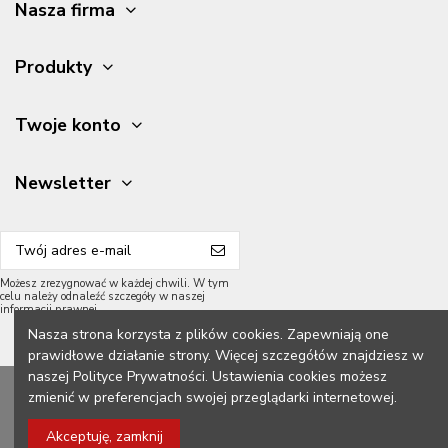
Nasza firma
Produkty
Twoje konto
Newsletter
Możesz zrezygnować w każdej chwili. W tym
celu należy odnaleźć szczegóły w naszej
informacji prawnej.
Nasza strona korzysta z plików cookies. Zapewniają one
prawidłowe działanie strony. Więcej szczegółów znajdziesz w
naszej Polityce Prywatności. Ustawienia cookies możesz
2026 Meble Grycpol.
Wszelkie prawa zastrzeżone.
zmienić w preferencjach swojej przeglądarki internetowej.
Konstrukcja z przodu:
Akceptuję, zamknij