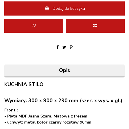
Dodaj do koszyka
Opis
KUCHNIA STILO
Wymiary: 300 x 900 x 290 mm (szer. x wys. x gł.)
Front :
- Płyta MDF
Ja
sna Szara, Matowa z frezem
- uchwyt: metal kolor czarny rozstaw 96mm