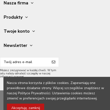
Nasza firma
Produkty
Twoje konto
Newsletter
Możesz zrezygnować w każdej chwili. W tym
celu należy odnaleźć szczegóły w naszej
informacji prawnej.
Nasza strona korzysta z plików cookies. Zapewniają one
prawidłowe działanie strony. Więcej szczegółów znajdziesz w
naszej Polityce Prywatności. Ustawienia cookies możesz
2026 Meble Grycpol.
Wszelkie prawa zastrzeżone.
zmienić w preferencjach swojej przeglądarki internetowej.
Konstrukcja z przodu:
Akceptuję, zamknij